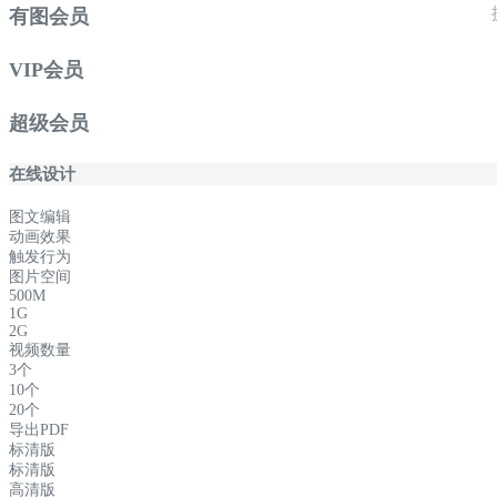
有图会员
VIP会员
超级会员
在线设计
图文编辑
动画效果
触发行为
图片空间
500M
1G
2G
视频数量
3个
10个
20个
导出PDF
标清版
标清版
高清版